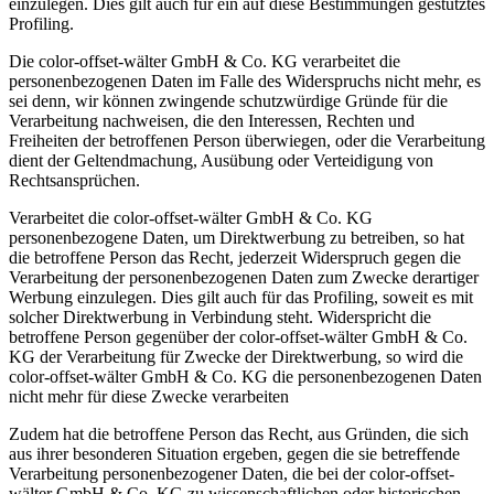
einzulegen. Dies gilt auch für ein auf diese Bestimmungen gestütztes
Profiling.
Die color-offset-wälter GmbH & Co. KG verarbeitet die
personenbezogenen Daten im Falle des Widerspruchs nicht mehr, es
sei denn, wir können zwingende schutzwürdige Gründe für die
Verarbeitung nachweisen, die den Interessen, Rechten und
Freiheiten der betroffenen Person überwiegen, oder die Verarbeitung
dient der Geltendmachung, Ausübung oder Verteidigung von
Rechtsansprüchen.
Verarbeitet die color-offset-wälter GmbH & Co. KG
personenbezogene Daten, um Direktwerbung zu betreiben, so hat
die betroffene Person das Recht, jederzeit Widerspruch gegen die
Verarbeitung der personenbezogenen Daten zum Zwecke derartiger
Werbung einzulegen. Dies gilt auch für das Profiling, soweit es mit
solcher Direktwerbung in Verbindung steht. Widerspricht die
betroffene Person gegenüber der color-offset-wälter GmbH & Co.
KG der Verarbeitung für Zwecke der Direktwerbung, so wird die
color-offset-wälter GmbH & Co. KG die personenbezogenen Daten
nicht mehr für diese Zwecke verarbeiten
Zudem hat die betroffene Person das Recht, aus Gründen, die sich
aus ihrer besonderen Situation ergeben, gegen die sie betreffende
Verarbeitung personenbezogener Daten, die bei der color-offset-
wälter GmbH & Co. KG zu wissenschaftlichen oder historischen