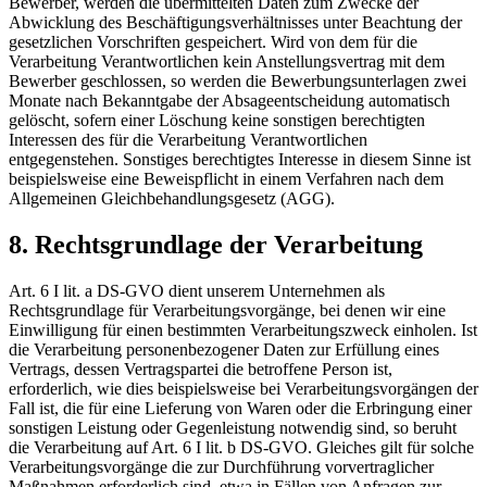
Bewerber, werden die übermittelten Daten zum Zwecke der
Abwicklung des Beschäftigungsverhältnisses unter Beachtung der
gesetzlichen Vorschriften gespeichert. Wird von dem für die
Verarbeitung Verantwortlichen kein Anstellungsvertrag mit dem
Bewerber geschlossen, so werden die Bewerbungsunterlagen zwei
Monate nach Bekanntgabe der Absageentscheidung automatisch
gelöscht, sofern einer Löschung keine sonstigen berechtigten
Interessen des für die Verarbeitung Verantwortlichen
entgegenstehen. Sonstiges berechtigtes Interesse in diesem Sinne ist
beispielsweise eine Beweispflicht in einem Verfahren nach dem
Allgemeinen Gleichbehandlungsgesetz (AGG).
8. Rechtsgrundlage der Verarbeitung
Art. 6 I lit. a DS-GVO dient unserem Unternehmen als
Rechtsgrundlage für Verarbeitungsvorgänge, bei denen wir eine
Einwilligung für einen bestimmten Verarbeitungszweck einholen. Ist
die Verarbeitung personenbezogener Daten zur Erfüllung eines
Vertrags, dessen Vertragspartei die betroffene Person ist,
erforderlich, wie dies beispielsweise bei Verarbeitungsvorgängen der
Fall ist, die für eine Lieferung von Waren oder die Erbringung einer
sonstigen Leistung oder Gegenleistung notwendig sind, so beruht
die Verarbeitung auf Art. 6 I lit. b DS-GVO. Gleiches gilt für solche
Verarbeitungsvorgänge die zur Durchführung vorvertraglicher
Maßnahmen erforderlich sind, etwa in Fällen von Anfragen zur